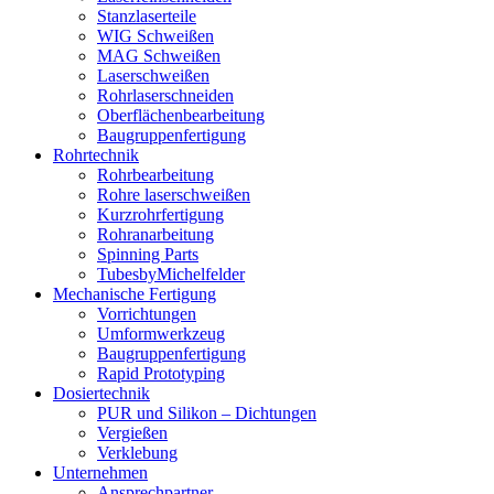
Stanzlaserteile
WIG Schweißen
MAG Schweißen
Laserschweißen
Rohrlaserschneiden
Oberflächenbearbeitung
Baugruppenfertigung
Rohrtechnik
Rohrbearbeitung
Rohre laserschweißen
Kurzrohrfertigung
Rohranarbeitung
Spinning Parts
TubesbyMichelfelder
Mechanische Fertigung
Vorrichtungen
Umformwerkzeug
Baugruppenfertigung
Rapid Prototyping
Dosiertechnik
PUR und Silikon – Dichtungen
Vergießen
Verklebung
Unternehmen
Ansprechpartner