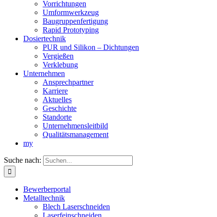
Vorrichtungen
Umformwerkzeug
Baugruppenfertigung
Rapid Prototyping
Dosiertechnik
PUR und Silikon – Dichtungen
Vergießen
Verklebung
Unternehmen
Ansprechpartner
Karriere
Aktuelles
Geschichte
Standorte
Unternehmensleitbild
Qualitätsmanagement
my
Suche nach:
Bewerberportal
Metalltechnik
Blech Laserschneiden
Laserfeinschneiden