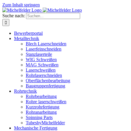
Zum Inhalt springen
Suche nach:
Bewerberportal
Metalltechnik
Blech Laserschneiden
Laserfeinschneiden
Stanzlaserteile
WIG Schweißen
MAG Schweißen
Laserschweißen
Rohrlaserschneiden
Oberflächenbearbeitung
Baugruppenfertigung
Rohrtechnik
Rohrbearbeitung
Rohre laserschweißen
Kurzrohrfertigung
Rohranarbeitung
Spinning Parts
TubesbyMichelfelder
Mechanische Fertigung