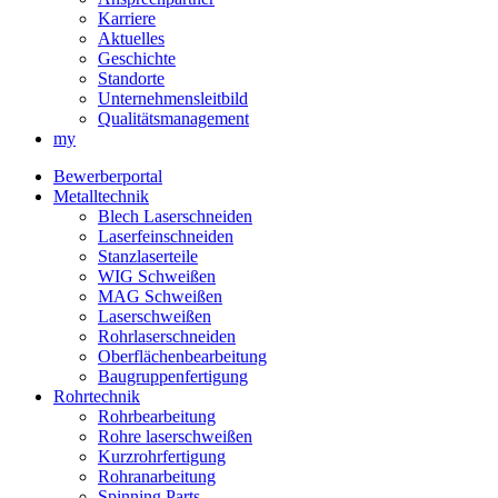
Karriere
Aktuelles
Geschichte
Standorte
Unternehmensleitbild
Qualitätsmanagement
my
Bewerberportal
Metalltechnik
Blech Laserschneiden
Laserfeinschneiden
Stanzlaserteile
WIG Schweißen
MAG Schweißen
Laserschweißen
Rohrlaserschneiden
Oberflächenbearbeitung
Baugruppenfertigung
Rohrtechnik
Rohrbearbeitung
Rohre laserschweißen
Kurzrohrfertigung
Rohranarbeitung
Spinning Parts