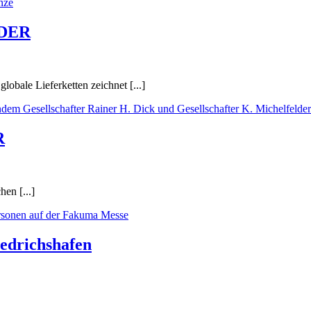
LDER
lobale Lieferketten zeichnet [...]
R
en [...]
edrichshafen