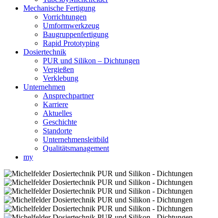
Mechanische Fertigung
Vorrichtungen
Umformwerkzeug
Baugruppenfertigung
Rapid Prototyping
Dosiertechnik
PUR und Silikon – Dichtungen
Vergießen
Verklebung
Unternehmen
Ansprechpartner
Karriere
Aktuelles
Geschichte
Standorte
Unternehmensleitbild
Qualitätsmanagement
my