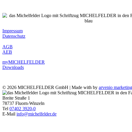
Impressum
Datenschutz
AGB
AEB
myMICHELFELDER
Downloads
Social Media
©
2026 MICHELFELDER GmbH | Made with
by
arvenio marketi
Toggle
Sliding
Breite Straße 1
Bar
78737 Fluorn-Winzeln
Area
Tel
07402 3920-0
E-Mail
info@michelfelder.de