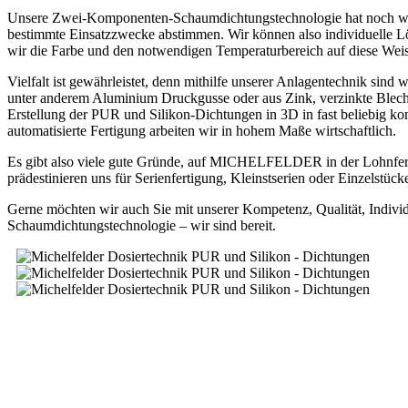
Unsere Zwei-Komponenten-Schaumdichtungstechnologie hat noch weiter
bestimmte Einsatzzwecke abstimmen. Wir können also individuelle Lös
wir die Farbe und den notwendigen Temperaturbereich auf diese Weis
Vielfalt ist gewährleistet, denn mithilfe unserer Anlagentechnik si
unter anderem Aluminium Druckgusse oder aus Zink, verzinkte Blecho
Erstellung der PUR und Silikon-Dichtungen in 3D in fast beliebig kom
automatisierte Fertigung arbeiten wir in hohem Maße wirtschaftlich.
Es gibt also viele gute Gründe, auf MICHELFELDER in der Lohnfert
prädestinieren uns für Serienfertigung, Kleinstserien oder Einzelstück
Gerne möchten wir auch Sie mit unserer Kompetenz, Qualität, Indivi
Schaumdichtungstechnologie – wir sind bereit.