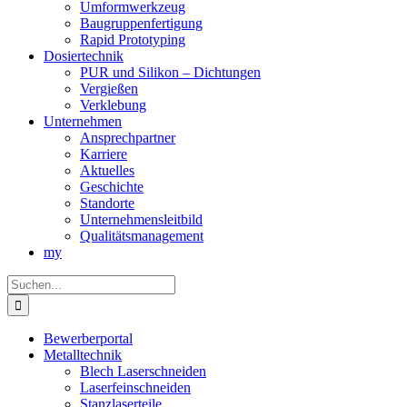
Umformwerkzeug
Baugruppenfertigung
Rapid Prototyping
Dosiertechnik
PUR und Silikon – Dichtungen
Vergießen
Verklebung
Unternehmen
Ansprechpartner
Karriere
Aktuelles
Geschichte
Standorte
Unternehmensleitbild
Qualitätsmanagement
my
Suche
nach:
Bewerberportal
Metalltechnik
Blech Laserschneiden
Laserfeinschneiden
Stanzlaserteile