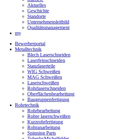
Aktuelles
Geschichte
Standorte
Unternehmensleitbild
Qualitätsmanagement
my
Bewerberportal
Metalltechnik
Blech Laserschneiden
Laserfeinschneiden
Stanzlaserteile
WIG Schweißen
MAG Schweißen
Laserschweißen
Rohrlaserschneiden
Oberflächenbearbeitung
Baugruppenfertigung
Rohrtechnik
Rohrbearbeitung
Rohre laserschweißen
Kurzrohrfertigung
Rohranarbeitung
Spinning Parts
TubesbyMichelfelder