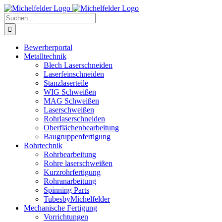
Zum
Inhalt
Suche
springen
nach:
Bewerberportal
Metalltechnik
Blech Laserschneiden
Laserfeinschneiden
Stanzlaserteile
WIG Schweißen
MAG Schweißen
Laserschweißen
Rohrlaserschneiden
Oberflächenbearbeitung
Baugruppenfertigung
Rohrtechnik
Rohrbearbeitung
Rohre laserschweißen
Kurzrohrfertigung
Rohranarbeitung
Spinning Parts
TubesbyMichelfelder
Mechanische Fertigung
Vorrichtungen