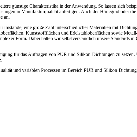
e günstige Charakteristika in der Anwendung. So lassen sich beispie
ungen in Manufakturqualität anfertigen. Auch der Härtegrad oder die V
e an.
nd wir imstande, eine große Zahl unterschiedlicher Materialien mit Dic
berflächen, Kunststoffflächen und Edelstahloberflächen sowie Metall
plexer Form. Dabei halten wir selbstverständlich unsere Standards in Q
igung für das Auftragen von PUR und Silikon-Dichtungen zu setzen.
e.
dualität und variablen Prozessen im Bereich PUR und Silikon-Dichtung
QUALITÄT IN SERIE
Metalltechnik | Rohrtechnik | Werkzeugtechnik | Dosiertechnik
IHR PARTNER.