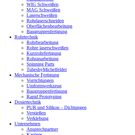
WIG Schweißen
MAG Schweißen
Laserschweißen
Rohrlaserschneiden
Oberflächenbearbeitung
Baugruppenfertigung
Rohrtechnik
Rohrbearbeitung
Rohre laserschweißen
Kurzrohrfertigung
Rohranarbeitung
Spinning Parts
TubesbyMichelfelder
Mechanische Fertigung
Vorrichtungen
Umformwerkzeug
Baugruppenfertigung
Rapid Prototyping
Dosiertechnik
PUR und Silikon – Dichtungen
Vergießen
Verklebung
Unternehmen
Ansprechpartner
Karriere