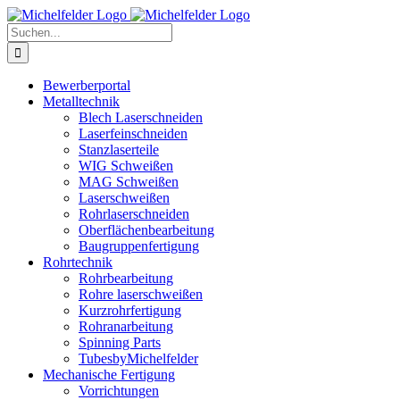
Zum
Inhalt
Suche
springen
nach:
Bewerberportal
Metalltechnik
Blech Laserschneiden
Laserfeinschneiden
Stanzlaserteile
WIG Schweißen
MAG Schweißen
Laserschweißen
Rohrlaserschneiden
Oberflächenbearbeitung
Baugruppenfertigung
Rohrtechnik
Rohrbearbeitung
Rohre laserschweißen
Kurzrohrfertigung
Rohranarbeitung
Spinning Parts
TubesbyMichelfelder
Mechanische Fertigung
Vorrichtungen