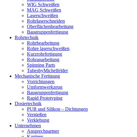
WIG Schweißen
MAG Schweißen
Laserschweißen
Rohrlaserschneiden
Oberflächenbearbeitung
Baugruppenfertigung
Rohrtechnik
Rohrbearbeitung
Rohre laserschweißen
Kurzrohrfertigung
Rohranarbeitung
Spinning Parts
TubesbyMichelfelder
Mechanische Fertigung
Vorrichtungen
Umformwerkzeug
Baugruppenfertigung
Rapid Prototyping
Dosiertechnik
PUR und Silikon – Dichtungen
Vergießen
Verklebung
Unternehmen
Ansprechpartner
Karriere