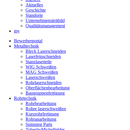
Aktuelles
Geschichte
Standorte
Unternehmensleitbild
Qualitätsmanagement
my
Bewerberportal
Metalltechnik
Blech Laserschneiden
Laserfeinschneiden
Stanzlaserteile
WIG Schweißen
MAG Schweißen
Laserschweißen
Rohrlaserschneiden
Oberflächenbearbeitung
Baugruppenfertigung
Rohrtechnik
Rohrbearbeitung
Rohre laserschweißen
Kurzrohrfertigung
Rohranarbeitung
Spinning Parts
TubesbyMichelfelder