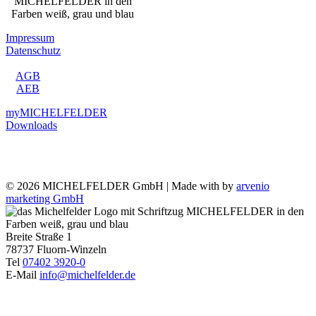
Impressum
Datenschutz
AGB
AEB
myMICHELFELDER
Downloads
Social
Media
©
2026 MICHELFELDER GmbH | Made with
by
arvenio
marketing GmbH
Toggle
Sliding
Bar
Breite Straße 1
Area
78737 Fluorn-Winzeln
Tel
07402 3920-0
E-Mail
info@michelfelder.de