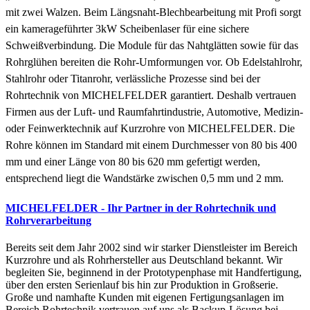
mit zwei Walzen. Beim Längsnaht-Blechbearbeitung mit Profi sorgt
ein kamerageführter 3kW Scheibenlaser für eine sichere
Schweißverbindung. Die Module für das Nahtglätten sowie für das
Rohrglühen bereiten die Rohr-Umformungen vor. Ob Edelstahlrohr,
Stahlrohr oder Titanrohr, verlässliche Prozesse sind bei der
Rohrtechnik von MICHELFELDER garantiert. Deshalb vertrauen
Firmen aus der Luft- und Raumfahrtindustrie, Automotive, Medizin-
oder Feinwerktechnik auf Kurzrohre von MICHELFELDER. Die
Rohre können im Standard mit einem Durchmesser von 80 bis 400
mm und einer Länge von 80 bis 620 mm gefertigt werden,
entsprechend liegt die Wandstärke zwischen 0,5 mm und 2 mm.
MICHELFELDER - Ihr Partner in der Rohrtechnik und
Rohrverarbeitung
Bereits seit dem Jahr 2002 sind wir starker Dienstleister im Bereich
Kurzrohre und als Rohrhersteller aus Deutschland bekannt. Wir
begleiten Sie, beginnend in der Prototypenphase mit Handfertigung,
über den ersten Serienlauf bis hin zur Produktion in Großserie.
Große und namhafte Kunden mit eigenen Fertigungsanlagen im
Bereich Rohrtechnik vertrauen auf uns als Backup-Lösung bei