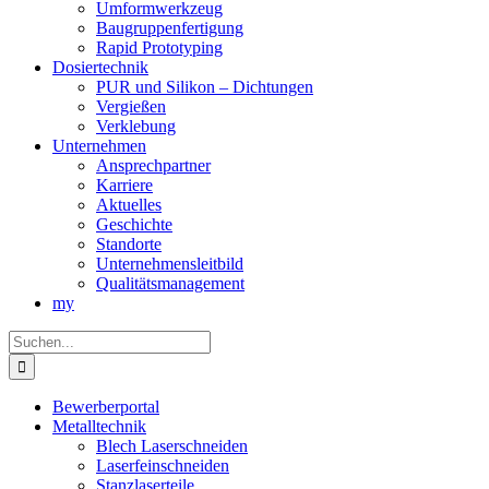
Umformwerkzeug
Baugruppenfertigung
Rapid Prototyping
Dosiertechnik
PUR und Silikon – Dichtungen
Vergießen
Verklebung
Unternehmen
Ansprechpartner
Karriere
Aktuelles
Geschichte
Standorte
Unternehmensleitbild
Qualitätsmanagement
my
Suche
nach:
Bewerberportal
Metalltechnik
Blech Laserschneiden
Laserfeinschneiden
Stanzlaserteile