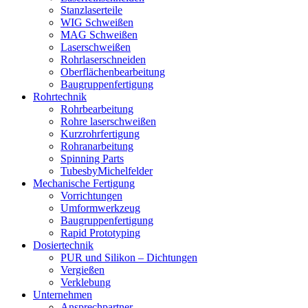
Stanzlaserteile
WIG Schweißen
MAG Schweißen
Laserschweißen
Rohrlaserschneiden
Oberflächenbearbeitung
Baugruppenfertigung
Rohrtechnik
Rohrbearbeitung
Rohre laserschweißen
Kurzrohrfertigung
Rohranarbeitung
Spinning Parts
TubesbyMichelfelder
Mechanische Fertigung
Vorrichtungen
Umformwerkzeug
Baugruppenfertigung
Rapid Prototyping
Dosiertechnik
PUR und Silikon – Dichtungen
Vergießen
Verklebung
Unternehmen
Ansprechpartner