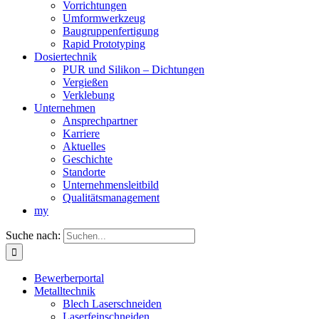
Vorrichtungen
Umformwerkzeug
Baugruppenfertigung
Rapid Prototyping
Dosiertechnik
PUR und Silikon – Dichtungen
Vergießen
Verklebung
Unternehmen
Ansprechpartner
Karriere
Aktuelles
Geschichte
Standorte
Unternehmensleitbild
Qualitätsmanagement
my
Suche nach:
Bewerberportal
Metalltechnik
Blech Laserschneiden
Laserfeinschneiden