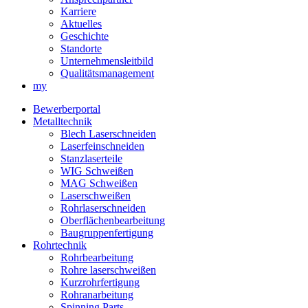
Karriere
Aktuelles
Geschichte
Standorte
Unternehmensleitbild
Qualitätsmanagement
my
Bewerberportal
Metalltechnik
Blech Laserschneiden
Laserfeinschneiden
Stanzlaserteile
WIG Schweißen
MAG Schweißen
Laserschweißen
Rohrlaserschneiden
Oberflächenbearbeitung
Baugruppenfertigung
Rohrtechnik
Rohrbearbeitung
Rohre laserschweißen
Kurzrohrfertigung
Rohranarbeitung
Spinning Parts